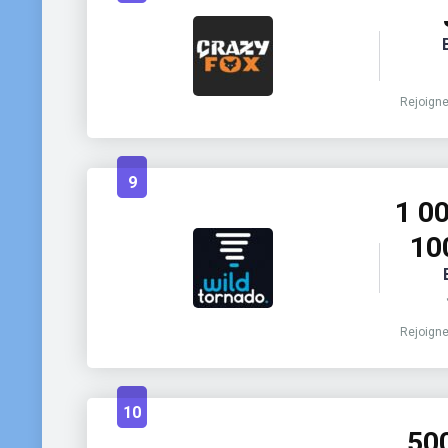
Rejoigne
9
1 00
10
Rejoigne
10
500