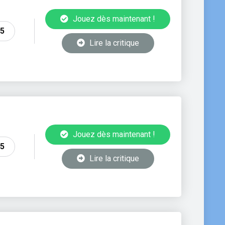
Jouez dès maintenant !
.5
Lire la critique
Jouez dès maintenant !
.5
Lire la critique