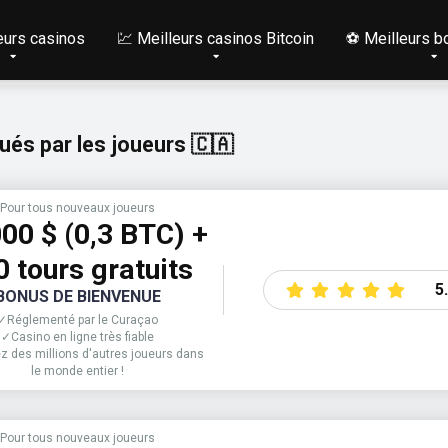
eurs casinos
💹 Meilleurs casinos Bitcoin
⚽ Meilleurs 
lués par les joueurs 🇨🇦
Pour tous nouveaux joueurs
00 $ (0,3 BTC) +
0 tours gratuits
5
BONUS DE BIENVENUE
✓Réglementé par le Curaçao
✓Casino en ligne très fiable
z des millions d'autres joueurs dans
le monde entier !
Pour tous nouveaux joueurs