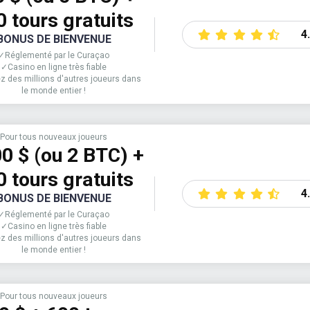
0 tours gratuits
4
BONUS DE BIENVENUE
✓Réglementé par le Curaçao
✓Casino en ligne très fiable
z des millions d'autres joueurs dans
le monde entier !
Pour tous nouveaux joueurs
0 $ (ou 2 BTC) +
0 tours gratuits
4
BONUS DE BIENVENUE
✓Réglementé par le Curaçao
✓Casino en ligne très fiable
z des millions d'autres joueurs dans
le monde entier !
Pour tous nouveaux joueurs