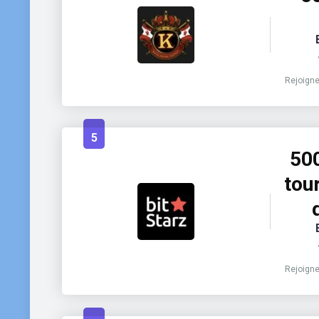
Rejoigne
5
500
tou
Rejoigne