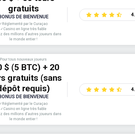
gratuits
4
BONUS DE BIENVENUE
✓Réglementé par le Curaçao
✓Casino en ligne très fiable
z des millions d'autres joueurs dans
le monde entier !
Pour tous nouveaux joueurs
 $ (5 BTC) + 20
rs gratuits (sans
dépôt requis)
4
BONUS DE BIENVENUE
✓Réglementé par le Curaçao
✓Casino en ligne très fiable
z des millions d'autres joueurs dans
le monde entier !