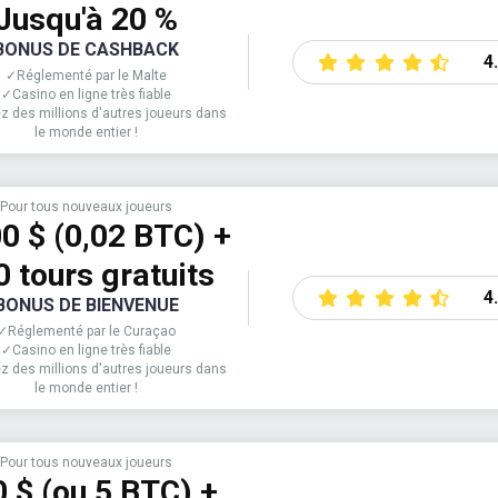
Jusqu'à 20 %
BONUS DE CASHBACK
4
✓Réglementé par le Malte
✓Casino en ligne très fiable
z des millions d'autres joueurs dans
le monde entier !
Pour tous nouveaux joueurs
0 $ (0,02 BTC) +
0 tours gratuits
4
BONUS DE BIENVENUE
✓Réglementé par le Curaçao
✓Casino en ligne très fiable
z des millions d'autres joueurs dans
le monde entier !
Pour tous nouveaux joueurs
 $ (ou 5 BTC) +