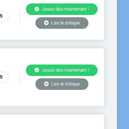
Jouez dès maintenant !
.5
Lire la critique
Jouez dès maintenant !
.5
Lire la critique