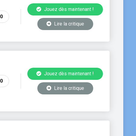
Jouez dès maintenant !
.0
Lire la critique
Jouez dès maintenant !
.0
Lire la critique