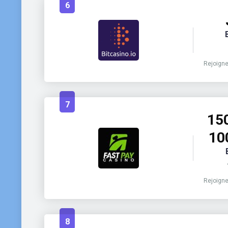
6
Rejoigne
7
150
10
Rejoigne
8