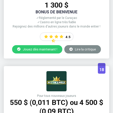
1 300 $
BONUS DE BIENVENUE
✓Réglementé par le Curaçao
✓Casino en ligne très fiable
Rejoignez des millions d'autres joueurs dans le monde entier !
4.5
Jouez dès maintenant !
Lire la critique
18
Pour tous nouveaux joueurs
550 $ (0,011 BTC) ou 4 500 $
(0,09 BTC)