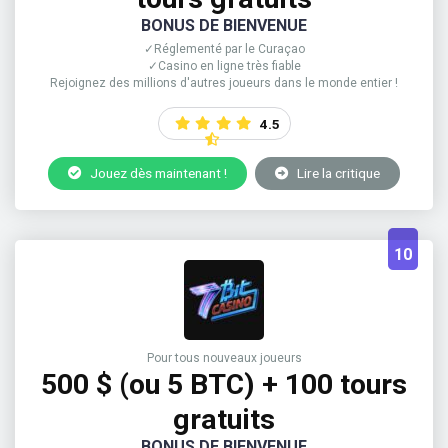
BONUS DE BIENVENUE
✓Réglementé par le Curaçao
✓Casino en ligne très fiable
Rejoignez des millions d'autres joueurs dans le monde entier !
4.5
Jouez dès maintenant !
Lire la critique
10
Pour tous nouveaux joueurs
500 $ (ou 5 BTC) + 100 tours
gratuits
BONUS DE BIENVENUE