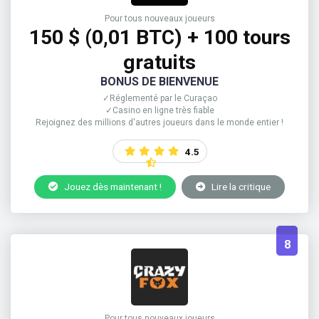
Pour tous nouveaux joueurs
150 $ (0,01 BTC) + 100 tours
gratuits
BONUS DE BIENVENUE
✓Réglementé par le Curaçao
✓Casino en ligne très fiable
Rejoignez des millions d'autres joueurs dans le monde entier !
4.5
Jouez dès maintenant !
Lire la critique
8
Pour tous nouveaux joueurs