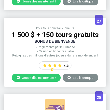
Jouez dès maintenant !
Lire la critique
27
Pour tous nouveaux joueurs
1 500 $ + 150 tours gratuits
BONUS DE BIENVENUE
✓Réglementé par le Curacao
✓Casino en ligne très fiable
Rejoignez des millions d'autres joueurs dans le monde entier !
4.3
Jouez dès maintenant !
Lire la critique
28