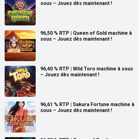
sous – Jouez dès maintenant !
96,50 % RTP | Queen of Gold machine à
sous – Jouez dès maintenant !
96,40 % RTP | Wild Toro machine à sous
– Jouez dès maintenant !
96,61 % RTP | Sakura Fortune machine à
sous – Jouez dès maintenant !