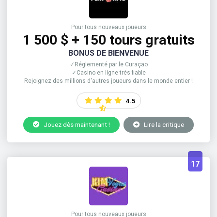
Pour tous nouveaux joueurs
1 500 $ + 150 tours gratuits
BONUS DE BIENVENUE
✓Réglementé par le Curaçao
✓Casino en ligne très fiable
Rejoignez des millions d'autres joueurs dans le monde entier !
4.5
Jouez dès maintenant !
Lire la critique
17
Pour tous nouveaux joueurs