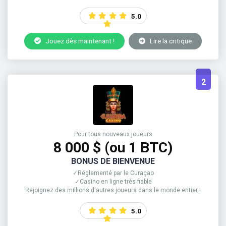
5.0
Jouez dès maintenant !
Lire la critique
2
Pour tous nouveaux joueurs
8 000 $ (ou 1 BTC)
BONUS DE BIENVENUE
✓Réglementé par le Curaçao
✓Casino en ligne très fiable
Rejoignez des millions d'autres joueurs dans le monde entier !
5.0