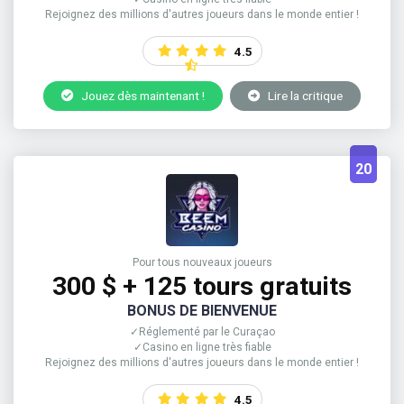
Rejoignez des millions d'autres joueurs dans le monde entier !
4.5
Jouez dès maintenant !
Lire la critique
20
Pour tous nouveaux joueurs
300 $ + 125 tours gratuits
BONUS DE BIENVENUE
✓Réglementé par le Curaçao
✓Casino en ligne très fiable
Rejoignez des millions d'autres joueurs dans le monde entier !
4.5