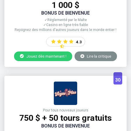
1 000 $
BONUS DE BIENVENUE
✓Réglementé par le Malte
✓Casino en ligne très fiable
Rejoignez des millions d'autres joueurs dans le monde entier !
4.3
Jouez dès maintenant !
Lire la critique
30
Pour tous nouveaux joueurs
750 $ + 50 tours gratuits
BONUS DE BIENVENUE