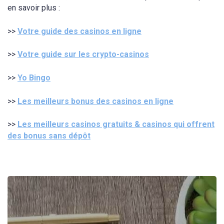
en savoir plus :
>>
Votre guide des casinos en ligne
>>
Votre guide sur les crypto-casinos
>>
Yo Bingo
>>
Les meilleurs bonus des casinos en ligne
>>
Les meilleurs casinos gratuits & casinos qui offrent
des bonus sans dépôt