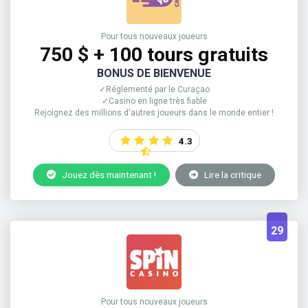
Pour tous nouveaux joueurs
750 $ + 100 tours gratuits
BONUS DE BIENVENUE
✓Réglementé par le Curaçao
✓Casino en ligne très fiable
Rejoignez des millions d'autres joueurs dans le monde entier !
4.3
Jouez dès maintenant !
Lire la critique
29
Pour tous nouveaux joueurs