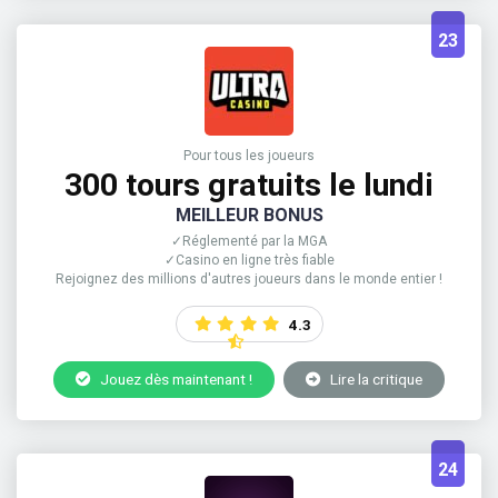
23
Pour tous les joueurs
300 tours gratuits le lundi
MEILLEUR BONUS
✓Réglementé par la MGA
✓Casino en ligne très fiable
Rejoignez des millions d'autres joueurs dans le monde entier !
4.3
Jouez dès maintenant !
Lire la critique
24