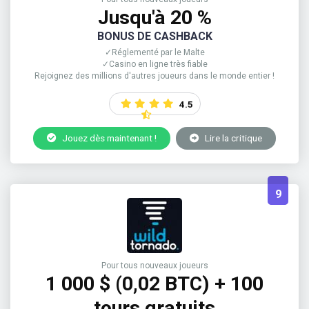
Jusqu'à 20 %
BONUS DE CASHBACK
✓Réglementé par le Malte
✓Casino en ligne très fiable
Rejoignez des millions d'autres joueurs dans le monde entier !
4.5
Jouez dès maintenant !
Lire la critique
9
Pour tous nouveaux joueurs
1 000 $ (0,02 BTC) + 100
tours gratuits