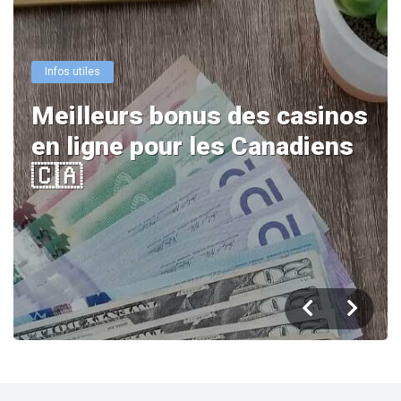
Infos utiles
Meilleurs bonus des casinos
en ligne pour les Canadiens
🇨🇦