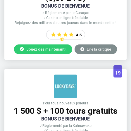
BONUS DE BIENVENUE
✓Réglementé par le Curaçao
✓Casino en ligne très fiable
Rejoignez des millions d'autres joueurs dans le monde entier !
4.5
Jouez dès maintenant !
Lire la critique
19
Pour tous nouveaux joueurs
1 500 $ + 100 tours gratuits
BONUS DE BIENVENUE
✓Réglementé par la Kahnawake
✓Casino en ligne très fiable