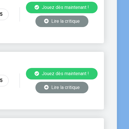
Jouez dès maintenant !
.5
Lire la critique
Jouez dès maintenant !
.5
Lire la critique