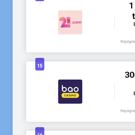
1
Rejoigne
15
30
Rejoigne