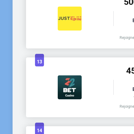
50
Rejoigne
13
4
Rejoigne
14