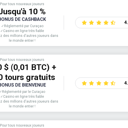
Pour tous nouveaux joueurs
Jusqu'à 10 %
BONUS DE CASHBACK
4
✓Réglementé par Curaçao
✓Casino en ligne très fiable
z des millions d'autres joueurs dans
le monde entier !
Pour tous nouveaux joueurs
 $ (0,01 BTC) +
0 tours gratuits
4
BONUS DE BIENVENUE
✓Réglementé par le Curaçao
✓Casino en ligne très fiable
z des millions d'autres joueurs dans
le monde entier !
Pour tous nouveaux joueurs