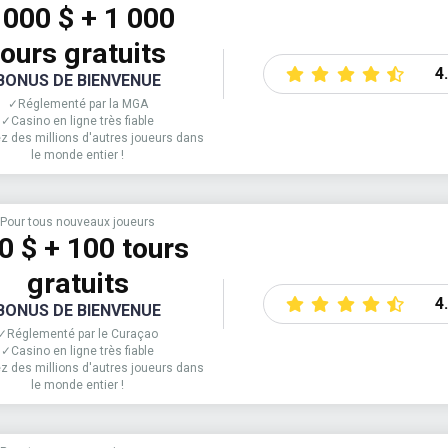
 000 $ + 1 000
tours gratuits
4
BONUS DE BIENVENUE
✓Réglementé par la MGA
✓Casino en ligne très fiable
z des millions d'autres joueurs dans
le monde entier !
Pour tous nouveaux joueurs
0 $ + 100 tours
gratuits
4
BONUS DE BIENVENUE
✓Réglementé par le Curaçao
✓Casino en ligne très fiable
z des millions d'autres joueurs dans
le monde entier !