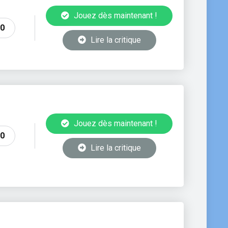
Jouez dès maintenant !
.0
Lire la critique
Jouez dès maintenant !
.0
Lire la critique