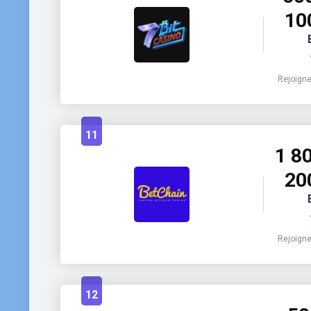
10
Rejoigne
11
1 80
20
Rejoigne
12