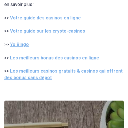
en savoir plus :
>>
Votre guide des casinos en ligne
>>
Votre guide sur les crypto-casinos
>>
Yo Bingo
>>
Les meilleurs bonus des casinos en ligne
>>
Les meilleurs casinos gratuits & casinos qui offrent
des bonus sans dépôt