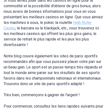
Si vous aimez jouer dans les casinos en ligne pour la
commodité et la possibilité d’obtenir de gros bonus, alors
nous avons de bonnes informations pour vous en vous
présentant les meilleurs casinos en ligne. Que vous aimiez
les machines à sous, le poker, la roulette
High Roller
Casino
, le baccara ou le blackjack, etc., vous trouverez ici
les meilleurs casinos qui offrent les plus gros gains, le
service de retrait le plus rapide et les jeux les plus
divertissants !
Notre blog couvre également les sites de paris sportifs
recommandés afin que vous puissiez placer votre pari sur
un beau gain. Le sport est un passe-temps très répandu et
tout le monde aime parier sur les résultats de ses sports
favoris dans les championnats nationaux et internationaux.
Trouvons donc un site de paris sportifs adapté !
Très bien, commençons à gagner de l’argent !
Pour commencer, consultez les liens rapides suivants pour