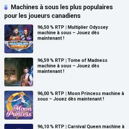
Machines à sous les plus populaires
pour les joueurs canadiens
96,50 % RTP | Multiplier Odyssey
machine à sous – Jouez dès
maintenant !
96,59 % RTP | Tome of Madness
machine à sous – Jouez dès
maintenant !
96,00 % RTP | Moon Princess machine à
sous – Jouez dès maintenant !
96,10 % RTP | Carnival Queen machine à