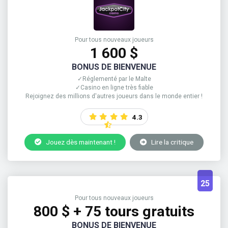
Pour tous nouveaux joueurs
1 600 $
BONUS DE BIENVENUE
✓Réglementé par le Malte
✓Casino en ligne très fiable
Rejoignez des millions d'autres joueurs dans le monde entier !
4.3
Jouez dès maintenant !
Lire la critique
25
Pour tous nouveaux joueurs
800 $ + 75 tours gratuits
BONUS DE BIENVENUE