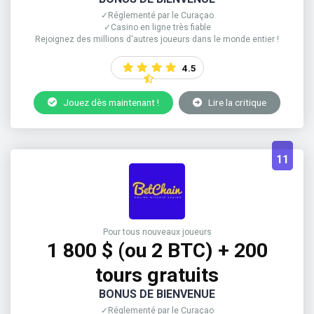
✓Réglementé par le Curaçao
✓Casino en ligne très fiable
Rejoignez des millions d'autres joueurs dans le monde entier !
4.5
Jouez dès maintenant !
Lire la critique
11
Pour tous nouveaux joueurs
1 800 $ (ou 2 BTC) + 200
tours gratuits
BONUS DE BIENVENUE
✓Réglementé par le Curaçao