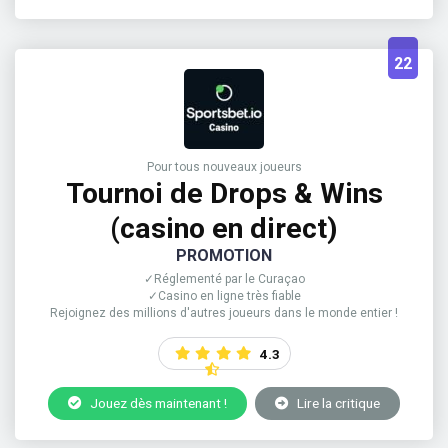
22
Pour tous nouveaux joueurs
Tournoi de Drops & Wins
(casino en direct)
PROMOTION
✓Réglementé par le Curaçao
✓Casino en ligne très fiable
Rejoignez des millions d'autres joueurs dans le monde entier !
4.3
Jouez dès maintenant !
Lire la critique