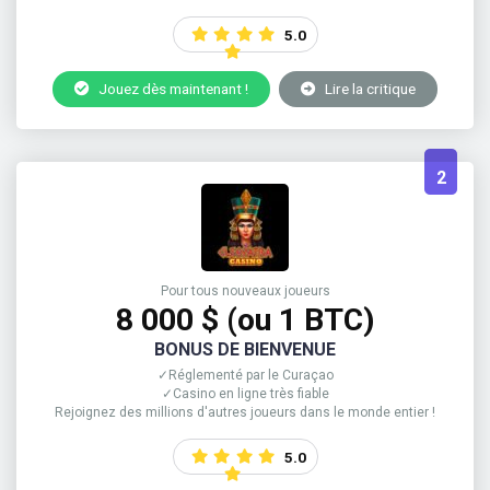
5.0
Jouez dès maintenant !
Lire la critique
2
Pour tous nouveaux joueurs
8 000 $ (ou 1 BTC)
BONUS DE BIENVENUE
✓Réglementé par le Curaçao
✓Casino en ligne très fiable
Rejoignez des millions d'autres joueurs dans le monde entier !
5.0