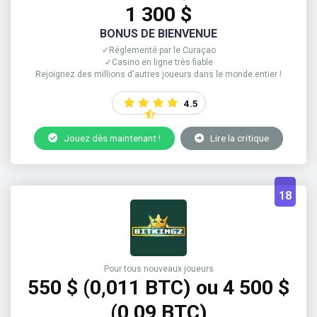
1 300 $
BONUS DE BIENVENUE
✓Réglementé par le Curaçao
✓Casino en ligne très fiable
Rejoignez des millions d'autres joueurs dans le monde entier !
4.5
Jouez dès maintenant !
Lire la critique
18
Pour tous nouveaux joueurs
550 $ (0,011 BTC) ou 4 500 $
(0,09 BTC)