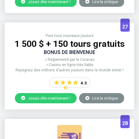
Jouez dès maintenant !
Lire la critique
27
Pour tous nouveaux joueurs
1 500 $ + 150 tours gratuits
BONUS DE BIENVENUE
✓Réglementé par le Curacao
✓Casino en ligne très fiable
Rejoignez des millions d'autres joueurs dans le monde entier !
4.3
Jouez dès maintenant !
Lire la critique
28