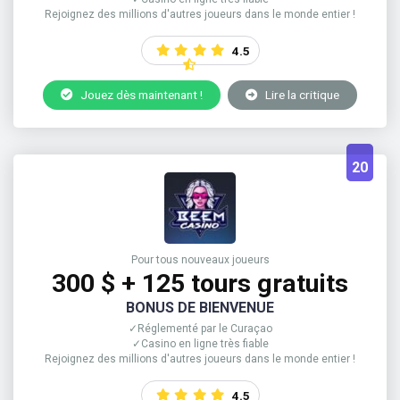
Rejoignez des millions d'autres joueurs dans le monde entier !
4.5
Jouez dès maintenant !
Lire la critique
20
Pour tous nouveaux joueurs
300 $ + 125 tours gratuits
BONUS DE BIENVENUE
✓Réglementé par le Curaçao
✓Casino en ligne très fiable
Rejoignez des millions d'autres joueurs dans le monde entier !
4.5