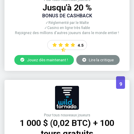
Jusqu'à 20 %
BONUS DE CASHBACK
✓Réglementé par le Malte
✓Casino en ligne très fiable
Rejoignez des millions d'autres joueurs dans le monde entier !
4.5
Jouez dès maintenant !
Lire la critique
9
Pour tous nouveaux joueurs
1 000 $ (0,02 BTC) + 100
tours gratuits