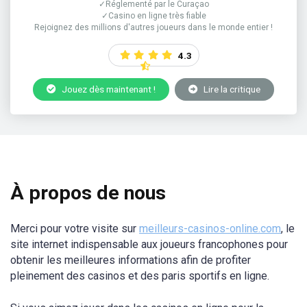
✓Réglementé par le Curaçao
✓Casino en ligne très fiable
Rejoignez des millions d'autres joueurs dans le monde entier !
4.3
Jouez dès maintenant !
Lire la critique
À propos de nous
Merci pour votre visite sur
meilleurs-casinos-online.com
, le
site internet indispensable aux joueurs francophones pour
obtenir les meilleures informations afin de profiter
pleinement des casinos et des paris sportifs en ligne.