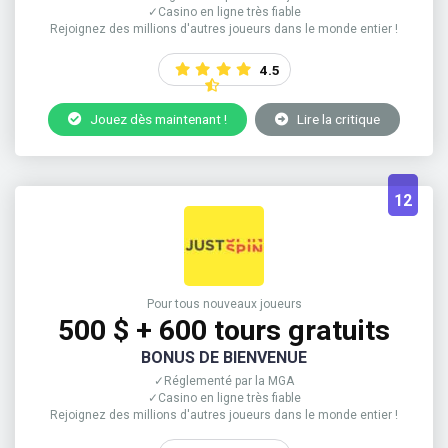
✓Casino en ligne très fiable
Rejoignez des millions d'autres joueurs dans le monde entier !
4.5
Jouez dès maintenant !
Lire la critique
12
Pour tous nouveaux joueurs
500 $ + 600 tours gratuits
BONUS DE BIENVENUE
✓Réglementé par la MGA
✓Casino en ligne très fiable
Rejoignez des millions d'autres joueurs dans le monde entier !