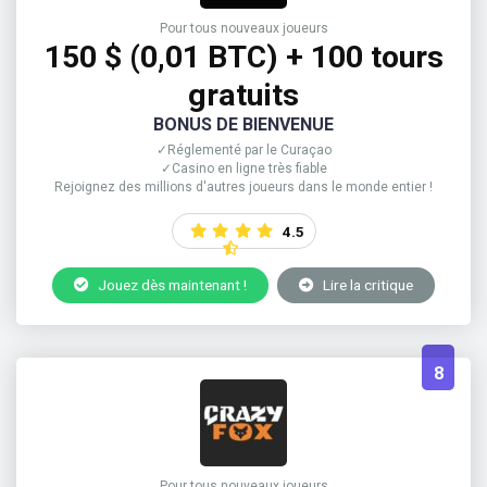
Pour tous nouveaux joueurs
150 $ (0,01 BTC) + 100 tours
gratuits
BONUS DE BIENVENUE
✓Réglementé par le Curaçao
✓Casino en ligne très fiable
Rejoignez des millions d'autres joueurs dans le monde entier !
4.5
Jouez dès maintenant !
Lire la critique
8
Pour tous nouveaux joueurs