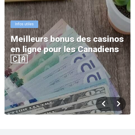
Infos utiles
Meilleurs bonus des casinos
en ligne pour les Canadiens
🇨🇦