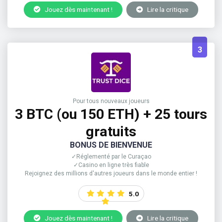
Jouez dès maintenant !
Lire la critique
3
Pour tous nouveaux joueurs
3 BTC (ou 150 ETH) + 25 tours
gratuits
BONUS DE BIENVENUE
✓Réglementé par le Curaçao
✓Casino en ligne très fiable
Rejoignez des millions d'autres joueurs dans le monde entier !
5.0
Jouez dès maintenant !
Lire la critique