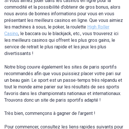
Si vous aimez jouer dans les casinos en ligne pour la
commodité et la possibilité d’obtenir de gros bonus, alors
nous avons de bonnes informations pour vous en vous
présentant les meilleurs casinos en ligne. Que vous aimiez
les machines à sous, le poker, la roulette
High Roller
Casino
, le baccara ou le blackjack, etc., vous trouverez ici
les meilleurs casinos qui offrent les plus gros gains, le
service de retrait le plus rapide et les jeux les plus
divertissants !
Notre blog couvre également les sites de paris sportifs
recommandés afin que vous puissiez placer votre pari sur
un beau gain. Le sport est un passe-temps très répandu et
tout le monde aime parier sur les résultats de ses sports
favoris dans les championnats nationaux et internationaux.
Trouvons donc un site de paris sportifs adapté !
Très bien, commençons à gagner de l’argent !
Pour commencer, consultez les liens rapides suivants pour