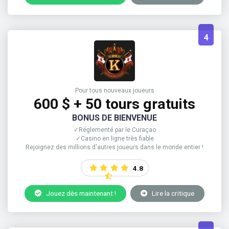
4
Pour tous nouveaux joueurs
600 $ + 50 tours gratuits
BONUS DE BIENVENUE
✓Réglementé par le Curaçao
✓Casino en ligne très fiable
Rejoignez des millions d'autres joueurs dans le monde entier !
4.8
Jouez dès maintenant !
Lire la critique