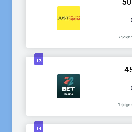
50
Rejoigne
13
4
Rejoigne
14