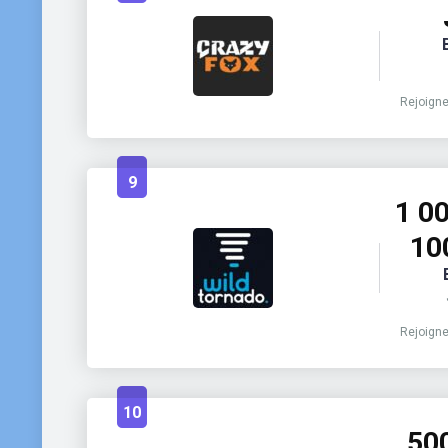
Rejoigne
9
1 00
10
Rejoigne
10
500