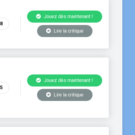
Jouez dès maintenant !
.8
Lire la critique
Jouez dès maintenant !
.5
Lire la critique