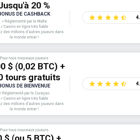
Jusqu'à 20 %
BONUS DE CASHBACK
4
✓Réglementé par le Malte
✓Casino en ligne très fiable
z des millions d'autres joueurs dans
le monde entier !
Pour tous nouveaux joueurs
0 $ (0,02 BTC) +
0 tours gratuits
4
BONUS DE BIENVENUE
✓Réglementé par le Curaçao
✓Casino en ligne très fiable
z des millions d'autres joueurs dans
le monde entier !
Pour tous nouveaux joueurs
 $ (ou 5 BTC) +