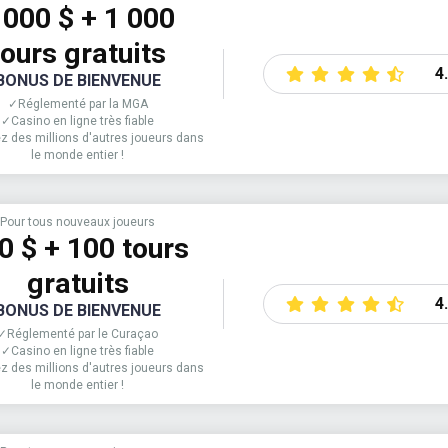
 000 $ + 1 000
tours gratuits
4
BONUS DE BIENVENUE
✓Réglementé par la MGA
✓Casino en ligne très fiable
z des millions d'autres joueurs dans
le monde entier !
Pour tous nouveaux joueurs
0 $ + 100 tours
gratuits
4
BONUS DE BIENVENUE
✓Réglementé par le Curaçao
✓Casino en ligne très fiable
z des millions d'autres joueurs dans
le monde entier !