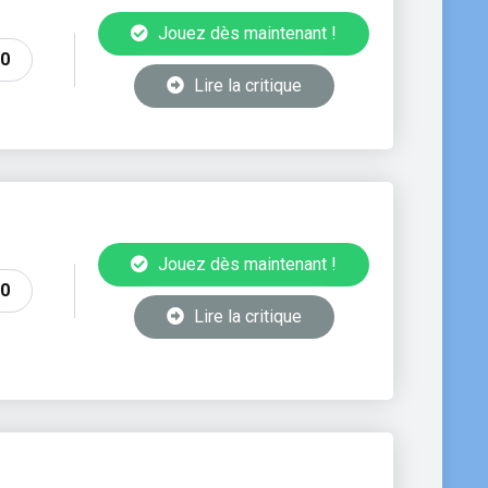
Jouez dès maintenant !
.0
Lire la critique
Jouez dès maintenant !
.0
Lire la critique