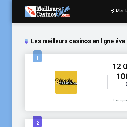
🎲 Meill
Les meilleurs casinos en ligne éva
1
12 0
10
Rejoigne
2