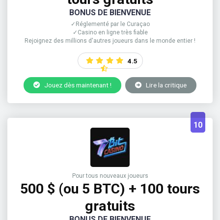
BONUS DE BIENVENUE
✓Réglementé par le Curaçao
✓Casino en ligne très fiable
Rejoignez des millions d'autres joueurs dans le monde entier !
4.5
Jouez dès maintenant !
Lire la critique
10
Pour tous nouveaux joueurs
500 $ (ou 5 BTC) + 100 tours
gratuits
BONUS DE BIENVENUE