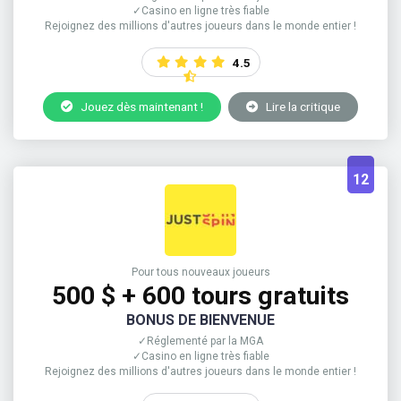
✓Casino en ligne très fiable
Rejoignez des millions d'autres joueurs dans le monde entier !
4.5
Jouez dès maintenant !
Lire la critique
12
Pour tous nouveaux joueurs
500 $ + 600 tours gratuits
BONUS DE BIENVENUE
✓Réglementé par la MGA
✓Casino en ligne très fiable
Rejoignez des millions d'autres joueurs dans le monde entier !