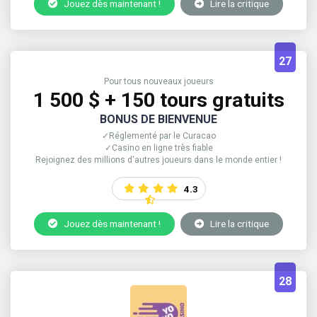
Jouez dès maintenant !
Lire la critique
27
Pour tous nouveaux joueurs
1 500 $ + 150 tours gratuits
BONUS DE BIENVENUE
✓Réglementé par le Curacao
✓Casino en ligne très fiable
Rejoignez des millions d'autres joueurs dans le monde entier !
4.3
Jouez dès maintenant !
Lire la critique
28