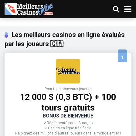
Les meilleurs casinos en ligne évalués
par les joueurs 🇨🇦
1
Pour tous nouveaux joueurs
12 000 $ (0,3 BTC) + 100
tours gratuits
BONUS DE BIENVENUE
✓Réglementé par le Curaçao
✓Casino en ligne très fiable
Rejoignez des millions d'autres joueurs dans le monde entier !