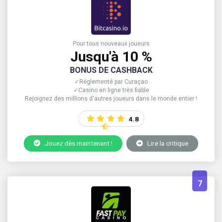
Pour tous nouveaux joueurs
Jusqu'à 10 %
BONUS DE CASHBACK
✓Réglementé par Curaçao
✓Casino en ligne très fiable
Rejoignez des millions d'autres joueurs dans le monde entier !
4.8
Jouez dès maintenant !
Lire la critique
7