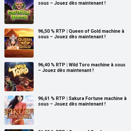
sous – Jouez dès maintenant !
96,50 % RTP | Queen of Gold machine à
sous – Jouez dès maintenant !
96,40 % RTP | Wild Toro machine à sous
– Jouez dès maintenant !
96,61 % RTP | Sakura Fortune machine à
sous – Jouez dès maintenant !