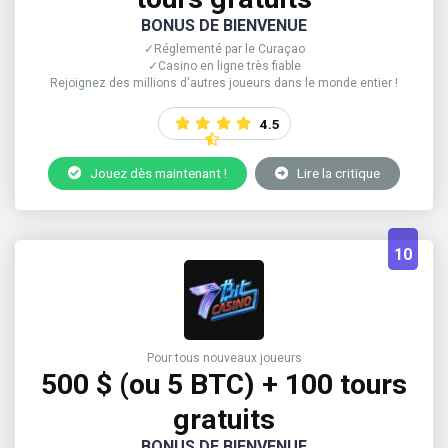
BONUS DE BIENVENUE
✓Réglementé par le Curaçao
✓Casino en ligne très fiable
Rejoignez des millions d'autres joueurs dans le monde entier !
4.5
Jouez dès maintenant !
Lire la critique
10
Pour tous nouveaux joueurs
500 $ (ou 5 BTC) + 100 tours
gratuits
BONUS DE BIENVENUE