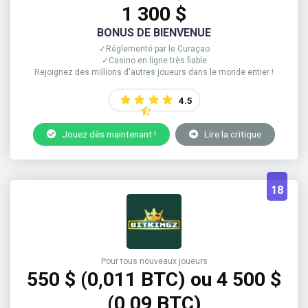
1 300 $
BONUS DE BIENVENUE
✓Réglementé par le Curaçao
✓Casino en ligne très fiable
Rejoignez des millions d'autres joueurs dans le monde entier !
4.5
Jouez dès maintenant !
Lire la critique
18
Pour tous nouveaux joueurs
550 $ (0,011 BTC) ou 4 500 $
(0,09 BTC)