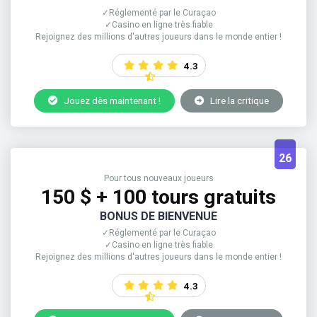
✓Réglementé par le Curaçao
✓Casino en ligne très fiable
Rejoignez des millions d'autres joueurs dans le monde entier !
4.3
Jouez dès maintenant !
Lire la critique
26
Pour tous nouveaux joueurs
150 $ + 100 tours gratuits
BONUS DE BIENVENUE
✓Réglementé par le Curaçao
✓Casino en ligne très fiable
Rejoignez des millions d'autres joueurs dans le monde entier !
4.3