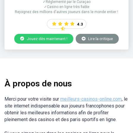
✓Réglementé par le Curaçao
✓Casino en ligne très fiable
Rejoignez des millions d'autres joueurs dans le monde entier !
4.3
Jouez dès maintenant !
Lire la critique
À propos de nous
Merci pour votre visite sur
meilleurs-casinos-online.com
, le
site internet indispensable aux joueurs francophones pour
obtenir les meilleures informations afin de profiter
pleinement des casinos et des paris sportifs en ligne.