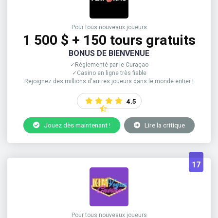
Pour tous nouveaux joueurs
1 500 $ + 150 tours gratuits
BONUS DE BIENVENUE
✓Réglementé par le Curaçao
✓Casino en ligne très fiable
Rejoignez des millions d'autres joueurs dans le monde entier !
4.5
Jouez dès maintenant !
Lire la critique
17
Pour tous nouveaux joueurs