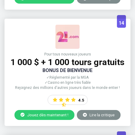
14
Pour tous nouveaux joueurs
1 000 $ + 1 000 tours gratuits
BONUS DE BIENVENUE
✓Réglementé par la MGA
✓Casino en ligne très fiable
Rejoignez des millions d'autres joueurs dans le monde entier !
4.5
Jouez dès maintenant !
Lire la critique