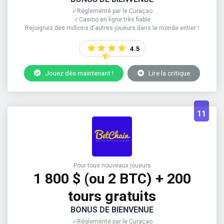
✓Réglementé par le Curaçao
✓Casino en ligne très fiable
Rejoignez des millions d'autres joueurs dans le monde entier !
4.5
Jouez dès maintenant !
Lire la critique
11
Pour tous nouveaux joueurs
1 800 $ (ou 2 BTC) + 200
tours gratuits
BONUS DE BIENVENUE
✓Réglementé par le Curaçao