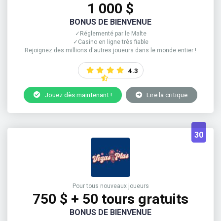
1 000 $
BONUS DE BIENVENUE
✓Réglementé par le Malte
✓Casino en ligne très fiable
Rejoignez des millions d'autres joueurs dans le monde entier !
4.3
Jouez dès maintenant !
Lire la critique
30
Pour tous nouveaux joueurs
750 $ + 50 tours gratuits
BONUS DE BIENVENUE