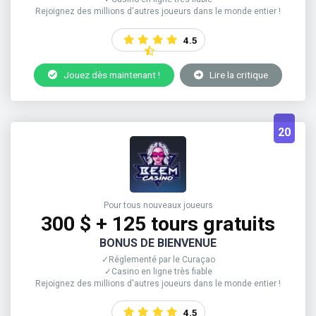
Rejoignez des millions d'autres joueurs dans le monde entier !
4.5
Jouez dès maintenant !
Lire la critique
20
Pour tous nouveaux joueurs
300 $ + 125 tours gratuits
BONUS DE BIENVENUE
✓Réglementé par le Curaçao
✓Casino en ligne très fiable
Rejoignez des millions d'autres joueurs dans le monde entier !
4.5