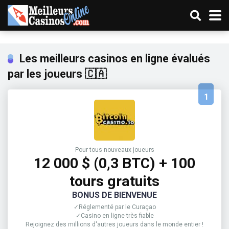
Les meilleurs casinos en ligne évalués
par les joueurs 🇨🇦
1
Pour tous nouveaux joueurs
12 000 $ (0,3 BTC) + 100
tours gratuits
BONUS DE BIENVENUE
✓Réglementé par le Curaçao
✓Casino en ligne très fiable
Rejoignez des millions d'autres joueurs dans le monde entier !