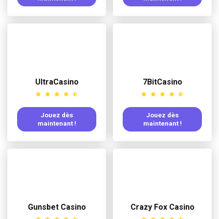
UltraCasino
7BitCasino
Jouez dès
Jouez dès
maintenant !
maintenant !
Gunsbet Casino
Crazy Fox Casino