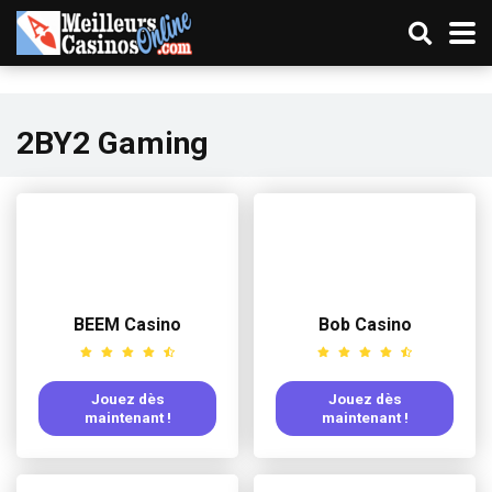
2BY2 Gaming
BEEM Casino
Bob Casino
Jouez dès
Jouez dès
maintenant !
maintenant !