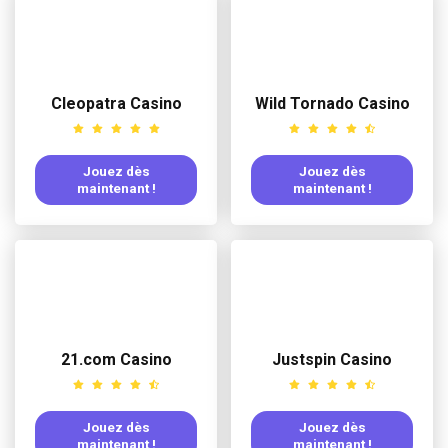
Cleopatra Casino
Wild Tornado Casino
Jouez dès
Jouez dès
maintenant !
maintenant !
21.com Casino
Justspin Casino
Jouez dès
Jouez dès
maintenant !
maintenant !