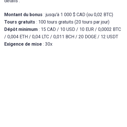
détails :
Montant du bonus
: jusqu’à 1 000 $ CAD (ou 0,02 BTC)
Tours gratuits
: 100 tours gratuits (20 tours par jour)
Dépôt minimum
: 15 CAD / 10 USD / 10 EUR / 0,0002 BTC
/ 0,004 ETH / 0,04 LTC / 0,011 BCH / 20 DOGE / 12 USDT
Exigence de mise
: 30x