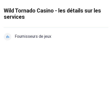
Wild Tornado Casino - les détails sur les
services
Fournisseurs de jeux