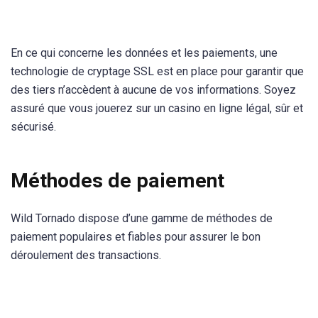
En ce qui concerne les données et les paiements, une
technologie de cryptage SSL est en place pour garantir que
des tiers n’accèdent à aucune de vos informations. Soyez
assuré que vous jouerez sur un casino en ligne légal, sûr et
sécurisé.
Méthodes de paiement
Wild Tornado dispose d’une gamme de méthodes de
paiement populaires et fiables pour assurer le bon
déroulement des transactions.