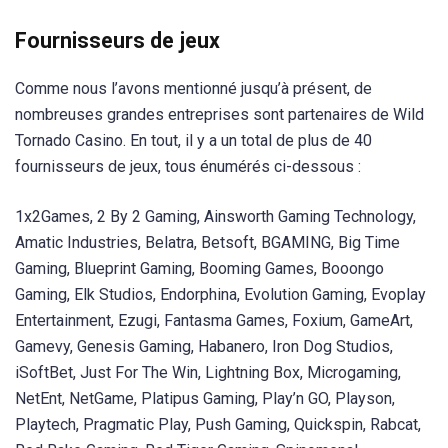
Fournisseurs de jeux
Comme nous l’avons mentionné jusqu’à présent, de
nombreuses grandes entreprises sont partenaires de Wild
Tornado Casino. En tout, il y a un total de plus de 40
fournisseurs de jeux, tous énumérés ci-dessous :
1x2Games, 2 By 2 Gaming, Ainsworth Gaming Technology,
Amatic Industries, Belatra, Betsoft, BGAMING, Big Time
Gaming, Blueprint Gaming, Booming Games, Booongo
Gaming, Elk Studios, Endorphina, Evolution Gaming, Evoplay
Entertainment, Ezugi, Fantasma Games, Foxium, GameArt,
Gamevy, Genesis Gaming, Habanero, Iron Dog Studios,
iSoftBet, Just For The Win, Lightning Box, Microgaming,
NetEnt, NetGame, Platipus Gaming, Play’n GO, Playson,
Playtech, Pragmatic Play, Push Gaming, Quickspin, Rabcat,