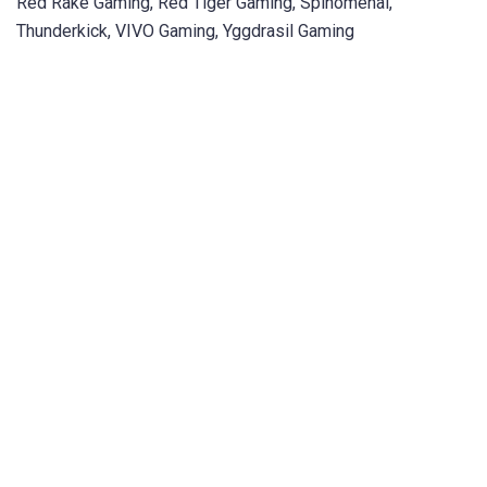
Red Rake Gaming, Red Tiger Gaming, Spinomenal,
Thunderkick, VIVO Gaming, Yggdrasil Gaming