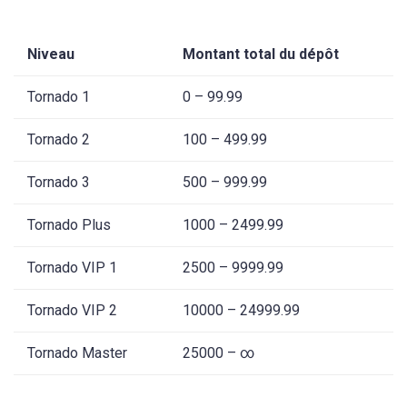
Niveau
Montant total du dépôt
Tornado 1
0 – 99.99
Tornado 2
100 – 499.99
Tornado 3
500 – 999.99
Tornado Plus
1000 – 2499.99
Tornado VIP 1
2500 – 9999.99
Tornado VIP 2
10000 – 24999.99
Tornado Master
25000 – ∞