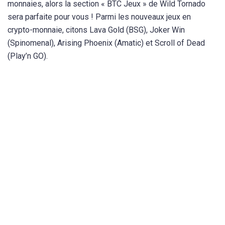
monnaies, alors la section « BTC Jeux » de Wild Tornado
sera parfaite pour vous ! Parmi les nouveaux jeux en
crypto-monnaie, citons Lava Gold (BSG), Joker Win
(Spinomenal), Arising Phoenix (Amatic) et Scroll of Dead
(Play’n GO).