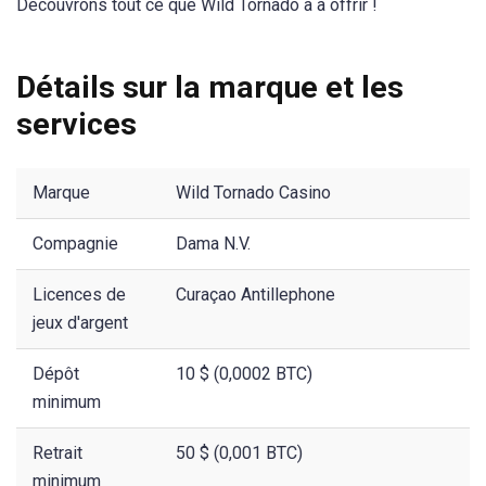
Découvrons tout ce que Wild Tornado a à offrir !
Détails sur la marque et les
services
Marque
Wild Tornado Casino
Compagnie
Dama N.V.
Licences de
Curaçao Antillephone
jeux d'argent
Dépôt
10 $ (0,0002 BTC)
minimum
Retrait
50 $ (0,001 BTC)
minimum