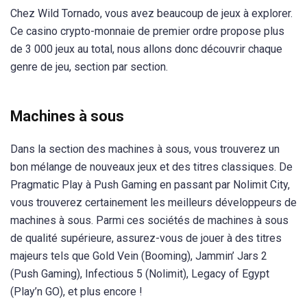
Chez Wild Tornado, vous avez beaucoup de jeux à explorer.
Ce casino crypto-monnaie de premier ordre propose plus
de 3 000 jeux au total, nous allons donc découvrir chaque
genre de jeu, section par section.
Machines à sous
Dans la section des machines à sous, vous trouverez un
bon mélange de nouveaux jeux et des titres classiques. De
Pragmatic Play à Push Gaming en passant par Nolimit City,
vous trouverez certainement les meilleurs développeurs de
machines à sous. Parmi ces sociétés de machines à sous
de qualité supérieure, assurez-vous de jouer à des titres
majeurs tels que Gold Vein (Booming), Jammin’ Jars 2
(Push Gaming), Infectious 5 (Nolimit), Legacy of Egypt
(Play’n GO), et plus encore !