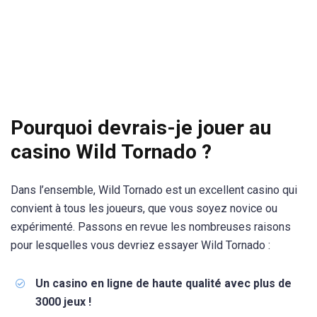
Pourquoi devrais-je jouer au
casino Wild Tornado ?
Dans l’ensemble, Wild Tornado est un excellent casino qui
convient à tous les joueurs, que vous soyez novice ou
expérimenté. Passons en revue les nombreuses raisons
pour lesquelles vous devriez essayer Wild Tornado :
Un casino en ligne de haute qualité avec plus de
3000 jeux !