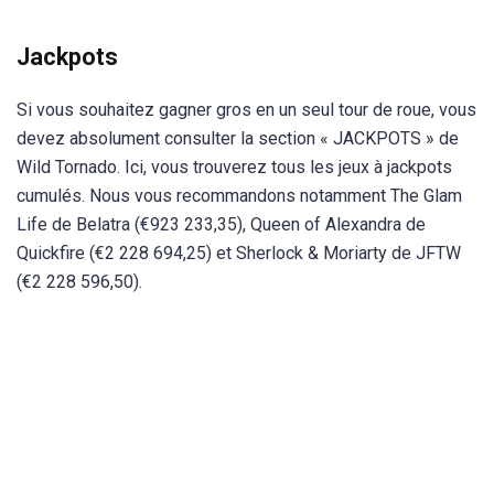
Jackpots
Si vous souhaitez gagner gros en un seul tour de roue, vous
devez absolument consulter la section « JACKPOTS » de
Wild Tornado. Ici, vous trouverez tous les jeux à jackpots
cumulés. Nous vous recommandons notamment The Glam
Life de Belatra (€923 233,35), Queen of Alexandra de
Quickfire (€2 228 694,25) et Sherlock & Moriarty de JFTW
(€2 228 596,50).