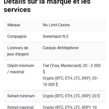
Détails sur la marque et les
services
Marque
No Limit Casino
Compagnie
Sweetspot N.V.
Licences de
Curaçao Antillephone
jeux d'argent
Dépôt minimum
Fiat (Visa, Mastercard): 20 - 2 000
/ maximal
$
Crypto (BTC, ETH, LTC, XRP): 20 -
10 000 $
Retrait minimum
Crypto (BTC, ETH, LTC, XRP): 20 $
Retrait maximal
Crypto (BTC, ETH, LTC, XRP): 10