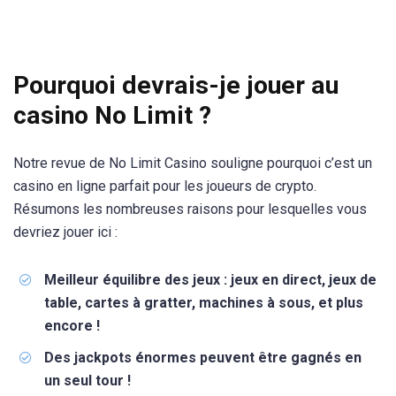
Pourquoi devrais-je jouer au
casino No Limit
?
Notre revue de No Limit Casino souligne pourquoi c’est un
casino en ligne parfait pour les joueurs de crypto.
Résumons les nombreuses raisons pour lesquelles vous
devriez jouer ici :
Meilleur équilibre des jeux : jeux en direct, jeux de
table, cartes à gratter, machines à sous, et plus
encore !
Des jackpots énormes peuvent être gagnés en
un seul tour !