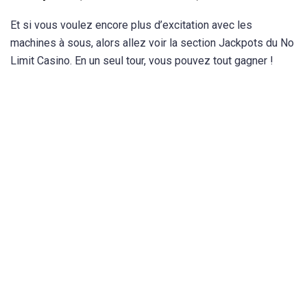
Et si vous voulez encore plus d’excitation avec les
machines à sous, alors allez voir la section Jackpots du No
Limit Casino. En un seul tour, vous pouvez tout gagner !