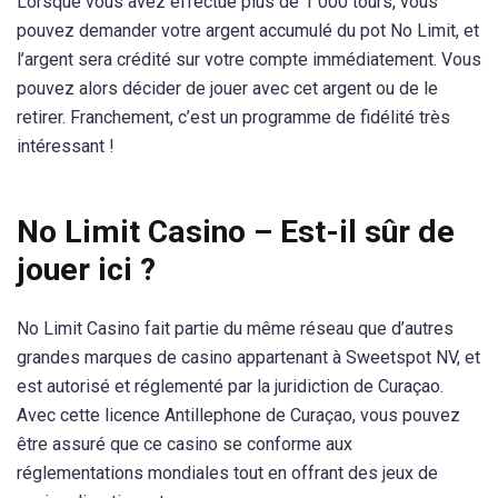
Lorsque vous avez effectué plus de 1 000 tours, vous
pouvez demander votre argent accumulé du pot No Limit, et
l’argent sera crédité sur votre compte immédiatement. Vous
pouvez alors décider de jouer avec cet argent ou de le
retirer. Franchement, c’est un programme de fidélité très
intéressant !
No Limit Casino – Est-il sûr de
jouer ici ?
No Limit Casino fait partie du même réseau que d’autres
grandes marques de casino appartenant à Sweetspot NV, et
est autorisé et réglementé par la juridiction de Curaçao.
Avec cette licence Antillephone de Curaçao, vous pouvez
être assuré que ce casino se conforme aux
réglementations mondiales tout en offrant des jeux de