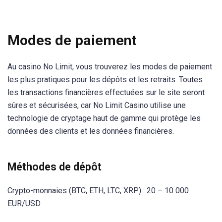
Modes de paiement
Au casino No Limit, vous trouverez les modes de paiement
les plus pratiques pour les dépôts et les retraits. Toutes
les transactions financières effectuées sur le site seront
sûres et sécurisées, car No Limit Casino utilise une
technologie de cryptage haut de gamme qui protège les
données des clients et les données financières.
Méthodes de dépôt
Crypto-monnaies (BTC, ETH, LTC, XRP) : 20 – 10 000
EUR/USD