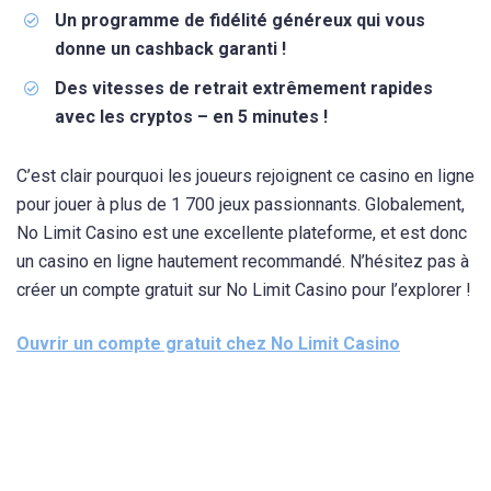
Un programme de fidélité généreux qui vous
donne un cashback garanti !
Des vitesses de retrait extrêmement rapides
avec les cryptos – en 5 minutes !
C’est clair pourquoi les joueurs rejoignent ce casino en ligne
pour jouer à plus de 1 700 jeux passionnants. Globalement,
No Limit Casino est une excellente plateforme, et est donc
un casino en ligne hautement recommandé. N’hésitez pas à
créer un compte gratuit sur No Limit Casino pour l’explorer !
Ouvrir un compte gratuit chez No Limit Casino