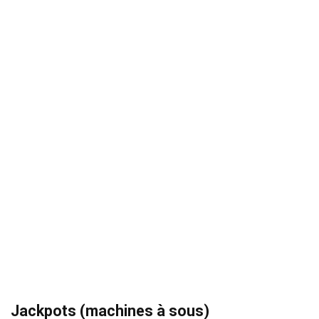
Jackpots (machines à sous)