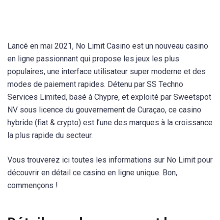
Lancé en mai 2021, No Limit Casino est un nouveau casino
en ligne passionnant qui propose les jeux les plus
populaires, une interface utilisateur super moderne et des
modes de paiement rapides. Détenu par SS Techno
Services Limited, basé à Chypre, et exploité par Sweetspot
NV sous licence du gouvernement de Curaçao, ce casino
hybride (fiat & crypto) est l’une des marques à la croissance
la plus rapide du secteur.
Vous trouverez ici toutes les informations sur No Limit pour
découvrir en détail ce casino en ligne unique. Bon,
commençons !