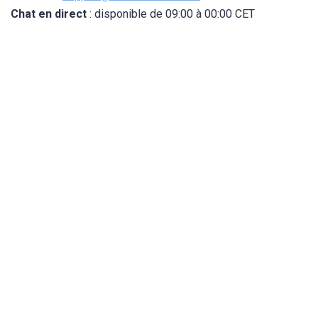
Chat en direct
: disponible de 09:00 à 00:00 CET