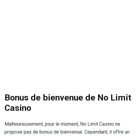
Bonus de bienvenue de No Limit
Casino
Malheureusement, pour le moment, No Limit Casino ne
propose pas de bonus de bienvenue. Cependant, il offre un