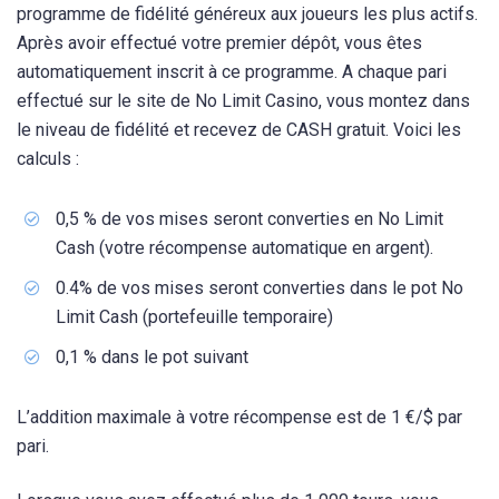
programme de fidélité généreux aux joueurs les plus actifs.
Après avoir effectué votre premier dépôt, vous êtes
automatiquement inscrit à ce programme. A chaque pari
effectué sur le site de No Limit Casino, vous montez dans
le niveau de fidélité et recevez de CASH gratuit. Voici les
calculs :
0,5 % de vos mises seront converties en No Limit
Cash (votre récompense automatique en argent).
0.4% de vos mises seront converties dans le pot No
Limit Cash (portefeuille temporaire)
0,1 % dans le pot suivant
L’addition maximale à votre récompense est de 1 €/$ par
pari.