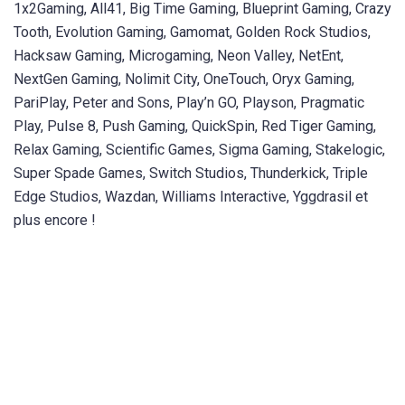
1x2Gaming, All41, Big Time Gaming, Blueprint Gaming, Crazy
Tooth, Evolution Gaming, Gamomat, Golden Rock Studios,
Hacksaw Gaming, Microgaming, Neon Valley, NetEnt,
NextGen Gaming, Nolimit City, OneTouch, Oryx Gaming,
PariPlay, Peter and Sons, Play’n GO, Playson, Pragmatic
Play, Pulse 8, Push Gaming, QuickSpin, Red Tiger Gaming,
Relax Gaming, Scientific Games, Sigma Gaming, Stakelogic,
Super Spade Games, Switch Studios, Thunderkick, Triple
Edge Studios, Wazdan, Williams Interactive, Yggdrasil et
plus encore !