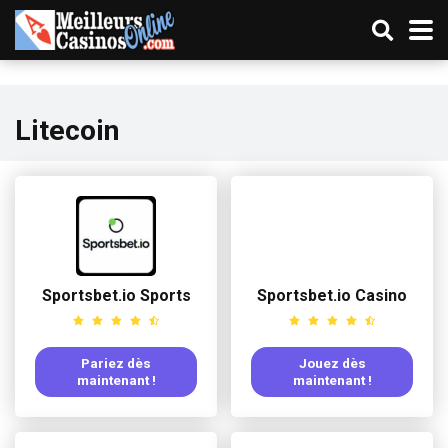
Litecoin
Sportsbet.io Sports
Sportsbet.io Casino
Pariez dès
Jouez dès
maintenant !
maintenant !