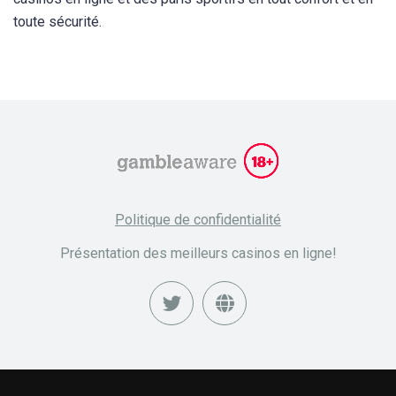
toute sécurité.
Politique de confidentialité
Présentation des meilleurs casinos en ligne!