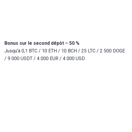
Bonus sur le second dépôt – 50 %
Jusqu’à 0,1 BTC / 10 ETH / 10 BCH / 25 LTC / 2 500 DOGE
/ 9 000 USDT / 4 000 EUR / 4 000 USD