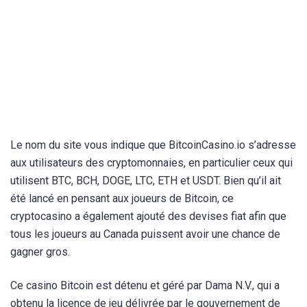
Le nom du site vous indique que BitcoinCasino.io s’adresse
aux utilisateurs des cryptomonnaies, en particulier ceux qui
utilisent BTC, BCH, DOGE, LTC, ETH et USDT. Bien qu’il ait
été lancé en pensant aux joueurs de Bitcoin, ce
cryptocasino a également ajouté des devises fiat afin que
tous les joueurs au Canada puissent avoir une chance de
gagner gros.
Ce casino Bitcoin est détenu et géré par Dama N.V., qui a
obtenu la licence de jeu délivrée par le gouvernement de