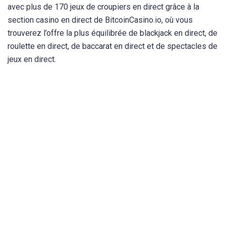
avec plus de 170 jeux de croupiers en direct grâce à la
section casino en direct de BitcoinCasino.io, où vous
trouverez l’offre la plus équilibrée de blackjack en direct, de
roulette en direct, de baccarat en direct et de spectacles de
jeux en direct.