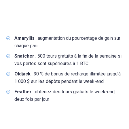
Amaryllis
: augmentation du pourcentage de gain sur
chaque pari
Snatcher
: 500 tours gratuits à la fin de la semaine si
vos pertes sont supérieures à 1 BTC
Oldjack
: 30 % de bonus de recharge illimitée jusqu’à
1 000 $ sur les dépôts pendant le week-end
Feather
: obtenez des tours gratuits le week-end,
deux fois par jour