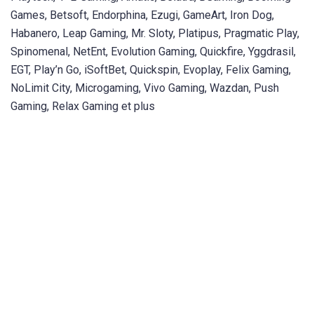
Games, Betsoft, Endorphina, Ezugi, GameArt, Iron Dog,
Habanero, Leap Gaming, Mr. Sloty, Platipus, Pragmatic Play,
Spinomenal, NetEnt, Evolution Gaming, Quickfire, Yggdrasil,
EGT, Play’n Go, iSoftBet, Quickspin, Evoplay, Felix Gaming,
NoLimit City, Microgaming, Vivo Gaming, Wazdan, Push
Gaming, Relax Gaming et plus