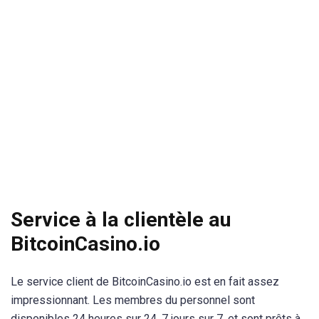
Service à la clientèle au
BitcoinCasino.io
Le service client de BitcoinCasino.io est en fait assez
impressionnant. Les membres du personnel sont
disponibles 24 heures sur 24, 7 jours sur 7, et sont prêts à