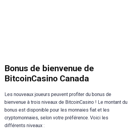
Bonus de bienvenue de
BitcoinCasino Canada
Les nouveaux joueurs peuvent profiter du bonus de
bienvenue à trois niveaux de BitcoinCasino ! Le montant du
bonus est disponible pour les monnaies fiat et les
cryptomonnaies, selon votre préférence. Voici les
différents niveaux :