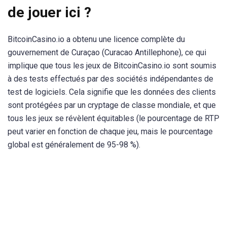
de jouer ici ?
BitcoinCasino.io a obtenu une licence complète du
gouvernement de Curaçao (Curacao Antillephone), ce qui
implique que tous les jeux de BitcoinCasino.io sont soumis
à des tests effectués par des sociétés indépendantes de
test de logiciels. Cela signifie que les données des clients
sont protégées par un cryptage de classe mondiale, et que
tous les jeux se révèlent équitables (le pourcentage de RTP
peut varier en fonction de chaque jeu, mais le pourcentage
global est généralement de 95-98 %).