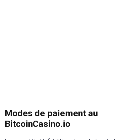
Modes de paiement au
BitcoinCasino.io