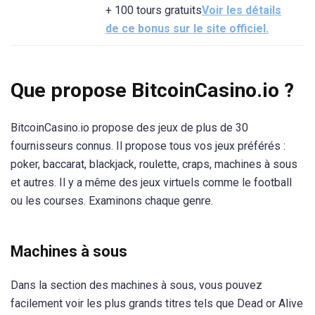
+ 100 tours gratuits
Voir les détails
de ce bonus sur le site officiel.
Que propose BitcoinCasino.io ?
BitcoinCasino.io propose des jeux de plus de 30
fournisseurs connus. Il propose tous vos jeux préférés :
poker, baccarat, blackjack, roulette, craps, machines à sous
et autres. Il y a même des jeux virtuels comme le football
ou les courses. Examinons chaque genre.
Machines à sous
Dans la section des machines à sous, vous pouvez
facilement voir les plus grands titres tels que Dead or Alive