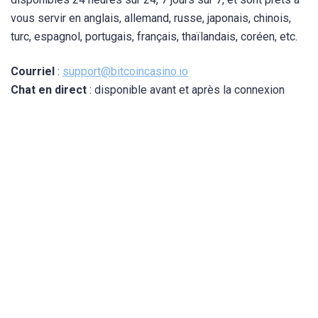
vous servir en anglais, allemand, russe, japonais, chinois,
turc, espagnol, portugais, français, thaïlandais, coréen, etc.
Courriel
:
support@bitcoincasino.io
Chat en direct
: disponible avant et après la connexion