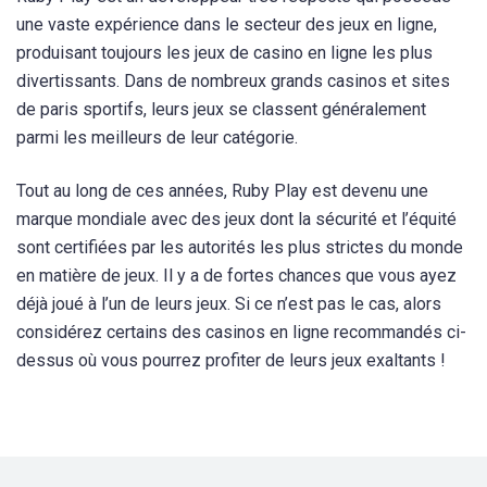
une vaste expérience dans le secteur des jeux en ligne,
produisant toujours les jeux de casino en ligne les plus
divertissants. Dans de nombreux grands casinos et sites
de paris sportifs, leurs jeux se classent généralement
parmi les meilleurs de leur catégorie.
Tout au long de ces années, Ruby Play est devenu une
marque mondiale avec des jeux dont la sécurité et l’équité
sont certifiées par les autorités les plus strictes du monde
en matière de jeux. Il y a de fortes chances que vous ayez
déjà joué à l’un de leurs jeux. Si ce n’est pas le cas, alors
considérez certains des casinos en ligne recommandés ci-
dessus où vous pourrez profiter de leurs jeux exaltants !