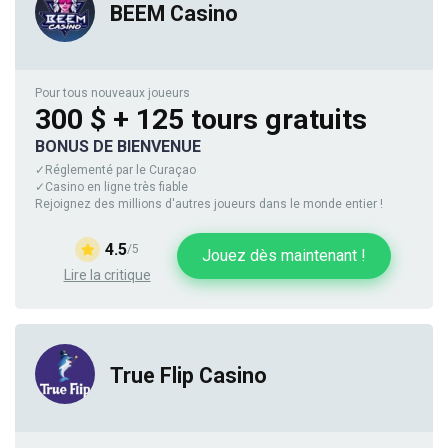
BEEM Casino
Pour tous nouveaux joueurs
300 $ + 125 tours gratuits
BONUS DE BIENVENUE
✓Réglementé par le Curaçao
✓Casino en ligne très fiable
Rejoignez des millions d'autres joueurs dans le monde entier !
4.5
/5
Jouez dès maintenant !
Lire la critique
True Flip Casino