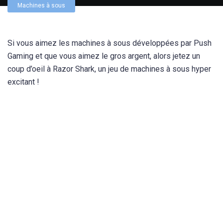
Machines à sous
Si vous aimez les machines à sous développées par Push
Gaming et que vous aimez le gros argent, alors jetez un
coup d’oeil à Razor Shark, un jeu de machines à sous hyper
excitant !