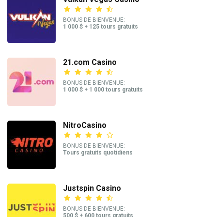
BONUS DE BIENVENUE:
1 000 $ + 125 tours gratuits
21.com Casino
BONUS DE BIENVENUE:
1 000 $ + 1 000 tours gratuits
NitroCasino
BONUS DE BIENVENUE:
Tours gratuits quotidiens
Justspin Casino
BONUS DE BIENVENUE:
500 $ + 600 tours gratuits