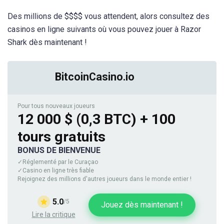
Des millions de $$$$ vous attendent, alors consultez des
casinos en ligne suivants où vous pouvez jouer à Razor
Shark dès maintenant !
BitcoinCasino.io
Pour tous nouveaux joueurs
12 000 $ (0,3 BTC) + 100
tours gratuits
BONUS DE BIENVENUE
✓Réglementé par le Curaçao
✓Casino en ligne très fiable
Rejoignez des millions d'autres joueurs dans le monde entier !
5.0
/5
Jouez dès maintenant !
Lire la critique