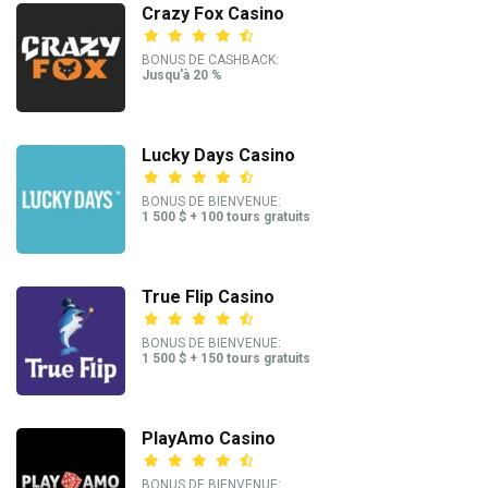
Crazy Fox Casino
BONUS DE CASHBACK:
Jusqu'à 20 %
Lucky Days Casino
BONUS DE BIENVENUE:
1 500 $ + 100 tours gratuits
True Flip Casino
BONUS DE BIENVENUE:
1 500 $ + 150 tours gratuits
PlayAmo Casino
BONUS DE BIENVENUE: