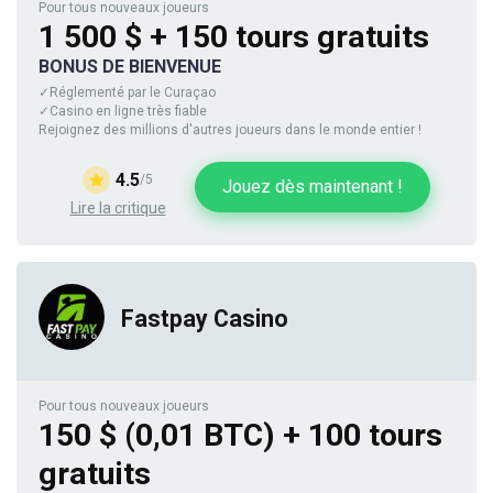
Pour tous nouveaux joueurs
1 500 $ + 150 tours gratuits
BONUS DE BIENVENUE
✓Réglementé par le Curaçao
✓Casino en ligne très fiable
Rejoignez des millions d'autres joueurs dans le monde entier !
4.5
/5
Jouez dès maintenant !
Lire la critique
Fastpay Casino
Pour tous nouveaux joueurs
150 $ (0,01 BTC) + 100 tours
gratuits