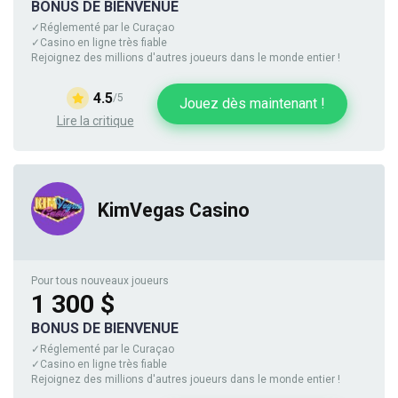
BONUS DE BIENVENUE
✓Réglementé par le Curaçao
✓Casino en ligne très fiable
Rejoignez des millions d'autres joueurs dans le monde entier !
4.5
/5
Jouez dès maintenant !
Lire la critique
KimVegas Casino
Pour tous nouveaux joueurs
1 300 $
BONUS DE BIENVENUE
✓Réglementé par le Curaçao
✓Casino en ligne très fiable
Rejoignez des millions d'autres joueurs dans le monde entier !