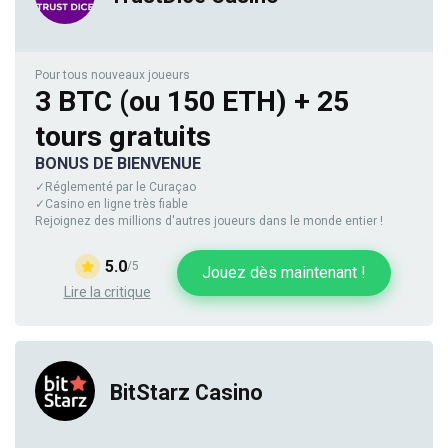
Pour tous nouveaux joueurs
3 BTC (ou 150 ETH) + 25
tours gratuits
BONUS DE BIENVENUE
✓Réglementé par le Curaçao
✓Casino en ligne très fiable
Rejoignez des millions d'autres joueurs dans le monde entier !
5.0
/5
Jouez dès maintenant !
Lire la critique
BitStarz Casino